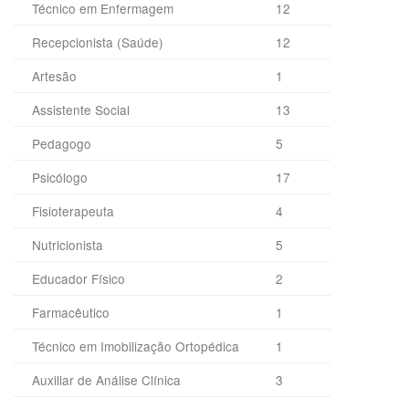
Técnico em Enfermagem
12
Recepcionista (Saúde)
12
Artesão
1
Assistente Social
13
Pedagogo
5
Psicólogo
17
Fisioterapeuta
4
Nutricionista
5
Educador Físico
2
Farmacêutico
1
Técnico em Imobilização Ortopédica
1
Auxiliar de Análise Clínica
3