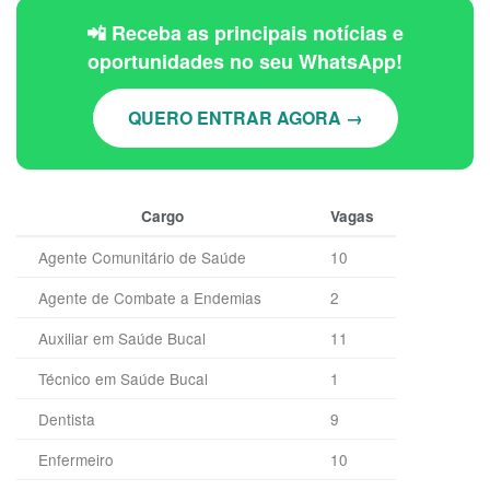
📲 Receba as principais notícias e
oportunidades no seu WhatsApp!
QUERO ENTRAR AGORA →
Cargo
Vagas
Agente Comunitário de Saúde
10
Agente de Combate a Endemias
2
Auxiliar em Saúde Bucal
11
Técnico em Saúde Bucal
1
Dentista
9
Enfermeiro
10