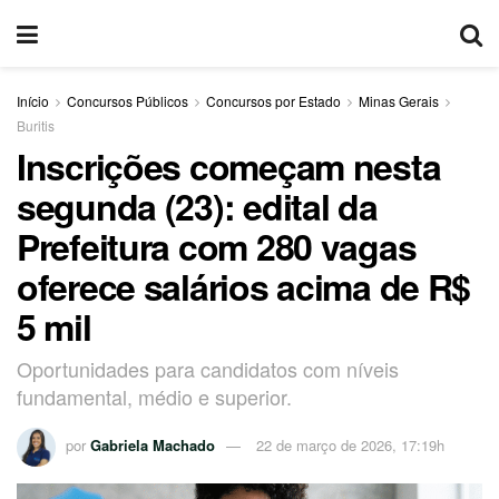
Início
Concursos Públicos
Concursos por Estado
Minas Gerais
Buritis
Inscrições começam nesta
segunda (23): edital da
Prefeitura com 280 vagas
oferece salários acima de R$
5 mil
Oportunidades para candidatos com níveis
fundamental, médio e superior.
por
Gabriela Machado
22 de março de 2026, 17:19h