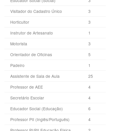
Educador Social (Social)
3
Visitador do Cadastro Único
3
Horticultor
3
Instrutor de Artesanato
1
Motorista
3
Orientador de Oficinas
5
Padeiro
1
Assistente de Sala de Aula
25
Professor de AEE
4
Secretário Escolar
4
Educador Social (Educação)
6
Professor PII (Inglês/Português)
4
Professor PI/PII Educação Física
2