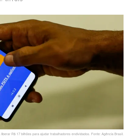
iberar R$ 17 bilhões para ajudar trabalhadores endividados. Fonte: Agência Brasil.