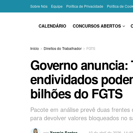
Sobre Nós
Equipe
Política de Privacidade
Política de Coo
CALENDÁRIO
CONCURSOS ABERTOS
Início
Direitos do Trabalhador
FGTS
Governo anuncia: 
endividados podem
bilhões do FGTS
Pacote em análise prevê duas frentes d
para devolver valores bloqueados no s
por
Yasmin Santos
10 de abril de 2026, 14:4