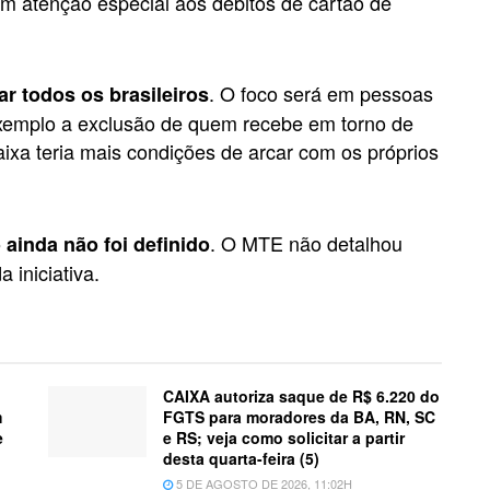
om atenção especial aos débitos de cartão de
. O foco será em pessoas
r todos os brasileiros
exemplo a exclusão de quem recebe em torno de
ixa teria mais condições de arcar com os próprios
. O MTE não detalhou
o ainda não foi definido
a iniciativa.
CAIXA autoriza saque de R$ 6.220 do
m
FGTS para moradores da BA, RN, SC
e
e RS; veja como solicitar a partir
desta quarta-feira (5)
5 DE AGOSTO DE 2026, 11:02H