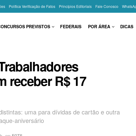
kies
Política Verificação de Fatos
Princípios Editoriais
Fale Conosco
WhatsA
CONCURSOS PREVISTOS
FEDERAIS
POR ÁREA
DICAS
Trabalhadores
 receber R$ 17
istintas: uma para dívidas de cartão e outra
aque-aniversário
9h
em
FGTS