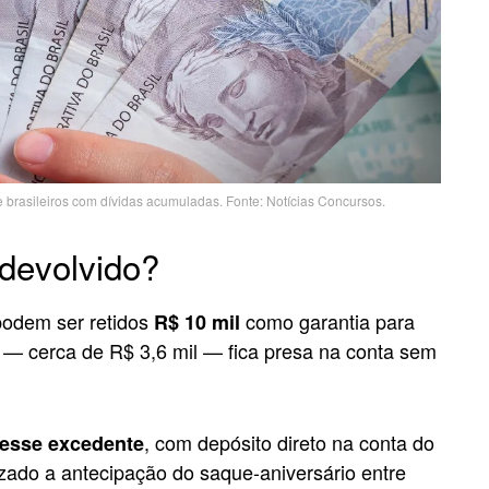
de brasileiros com dívidas acumuladas. Fonte: Notícias Concursos.
devolvido?
podem ser retidos
como garantia para
R$ 10 mil
a — cerca de R$ 3,6 mil — fica presa na conta sem
, com depósito direto na conta do
desse excedente
ilizado a antecipação do saque-aniversário entre