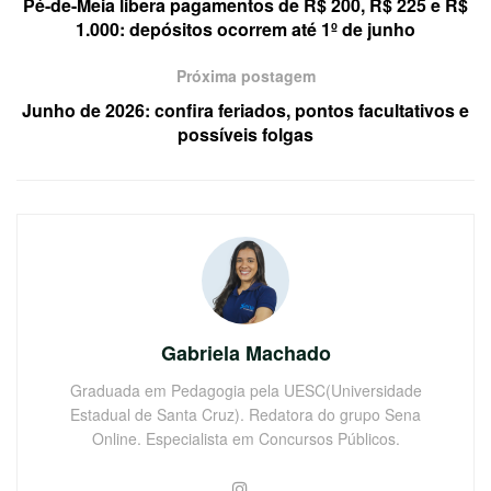
Pé-de-Meia libera pagamentos de R$ 200, R$ 225 e R$
1.000: depósitos ocorrem até 1º de junho
Próxima postagem
Junho de 2026: confira feriados, pontos facultativos e
possíveis folgas
Gabriela Machado
Graduada em Pedagogia pela UESC(Universidade
Estadual de Santa Cruz). Redatora do grupo Sena
Online. Especialista em Concursos Públicos.