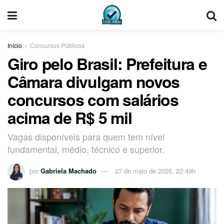
Início
Concursos Públicos
Giro pelo Brasil: Prefeitura e
Câmara divulgam novos
concursos com salários
acima de R$ 5 mil
Vagas disponíveis para quem tem nível
fundamental, médio, técnico e superior.
por
Gabriela Machado
27 de maio de 2026, 22:49h