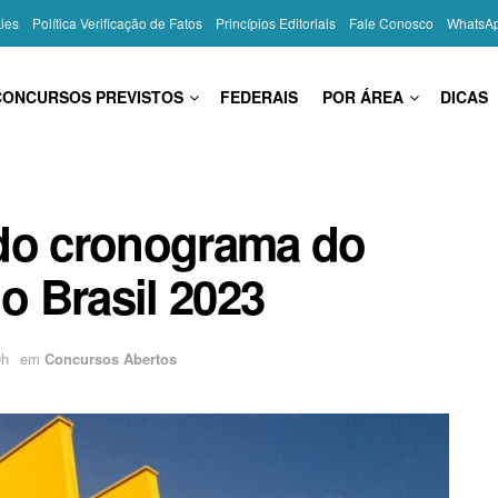
kies
Política Verificação de Fatos
Princípios Editoriais
Fale Conosco
WhatsA
CONCURSOS PREVISTOS
FEDERAIS
POR ÁREA
DICAS
 do cronograma do
 Brasil 2023
0h
em
Concursos Abertos