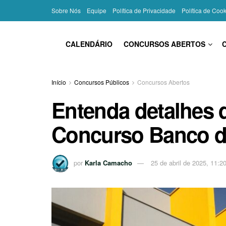
Sobre Nós
Equipe
Política de Privacidade
Política de Coo
CALENDÁRIO
CONCURSOS ABERTOS
Início
Concursos Públicos
Concursos Abertos
Entenda detalhes
Concurso Banco do
por
Karla Camacho
25 de abril de 2025, 11:2