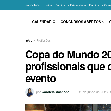
Sobre Nós
Equipe
Política de Privacidade
Política de Coo
CALENDÁRIO
CONCURSOS ABERTOS
Início
Profissões
Copa do Mundo 20
profissionais que
evento
por
Gabriela Machado
12 de junho de 2026, 