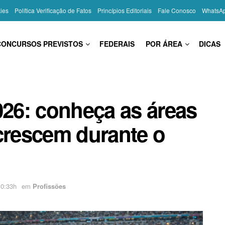
kies
Política Verificação de Fatos
Princípios Editoriais
Fale Conosco
WhatsA
CONCURSOS PREVISTOS
FEDERAIS
POR ÁREA
DICAS
26: conheça as áreas
 crescem durante o
10:33h
em
Profissões