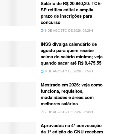
Salário de R$ 20.940,20: TCE-
SP retifica edital e amplia
prazo de inscrições para
concurso
8 DE AGOSTO DE 2026, 09:29H
INSS divulga calendário de
agosto para quem recebe
acima do salário mínimo; veja
quando sacar até R$ 8.475,55
8 DE AGOSTO DE 2026, 07:59H
Mestrado em 2026: veja como
funciona, requisitos,
modalidades e áreas com
melhores salários
7 DE AGOSTO DE 2026, 22:38H
Aprovados na 4ª convocação
da 1ª edição do CNU recebem