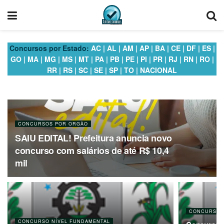
Concursos por Estado:
AC
|
AL
|
AM
|
AP
|
BA
|
CE
|
DF
|
ES
|
GO
|
MA
|
MG
|
MS
|
MT
|
PA
|
PB
|
PE
|
PI
|
PR
|
RJ
|
RN
|
RO
|
RR
|
RS
|
SC
|
SE
|
SP
|
TO
|
NACIONAL
CONCURSOS POR ORGÃO
SAIU EDITAL! Prefeitura anuncia novo
concurso com salários de até R$ 10,4
mil
CONCURSO N
CONCURSO NÍVEL FUNDAMENTAL