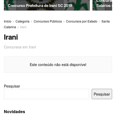
Concurso Pr
Concurso Prefeitura de Irani SC 2019
Salários de
Início
Categoria
Concursos Públicos
Concursos por Estado
Santa
Catarina
Irani
Irani
Concursos em Irani
Este conteúdo não está disponível
Pesquisar
Pesquisar
Novidades