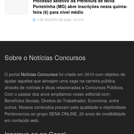
Processo seletivo da Prefeitura de Nova
Porteirinha (MG) abre inscrições nesta quinta-
feira (6) para nível médio
5 DE AGOSTO DE 2026, 16:31H
Sobre o Notícias Concursos
O portal
Notícias Concursos
foi criado em 2010 com objetivo de
ajudar aqueles que almejam uma vaga na carreira pública,
através de notícias e dicas relacionadas a Concursos Públicos.
Com o passar dos anos ampliamos nosso editorial com:
Benefícios Sociais, Direitos do Trabalhador, Economia, entre
outros. Nossos conteúdos prezam pela qualidade e objetividade.
Pertencemos ao grupo SENA ONLINE, 20 anos de credibilidade
em conteúdo web.
Inscreva-se no Canal