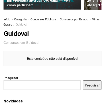
mil Prefeitura divulga novo edital — Veja
2018: Inscr
como participar!
até R$ 9.12
Início
Categoria
Concursos Públicos
Concursos por Estado
Minas
Gerais
Guidoval
Guidoval
Concursos em Guidoval
Este conteúdo não está disponível
Pesquisar
Pesquisar
Novidades