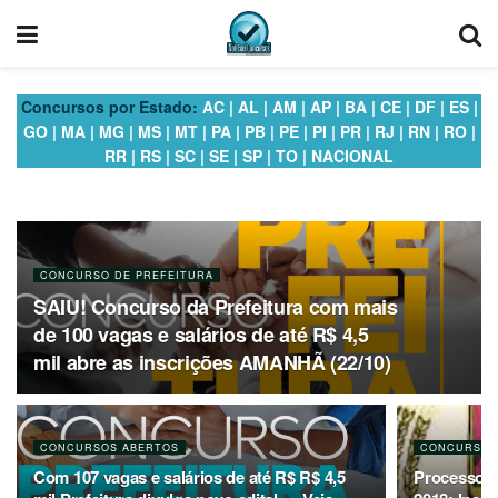
Concursos por Estado:
AC
|
AL
|
AM
|
AP
|
BA
|
CE
|
DF
|
ES
|
GO
|
MA
|
MG
|
MS
|
MT
|
PA
|
PB
|
PE
|
PI
|
PR
|
RJ
|
RN
|
RO
|
RR
|
RS
|
SC
|
SE
|
SP
|
TO
|
NACIONAL
CONCURSO DE PREFEITURA
SAIU! Concurso da Prefeitura com mais
de 100 vagas e salários de até R$ 4,5
mil abre as inscrições AMANHÃ (22/10)
CONCURSOS ABERTOS
CONCURSO N
Com 107 vagas e salários de até R$ R$ 4,5
Processo s