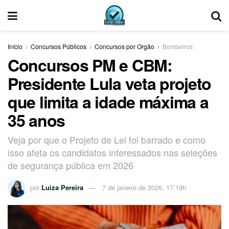
Início
Concursos Públicos
Concursos por Orgão
Bombeiros
Concursos PM e CBM:
Presidente Lula veta projeto
que limita a idade máxima a
35 anos
Veja por que o Projeto de Lei foi barrado e como
isso afeta os candidatos interessados nas seleções
de segurança pública em 2026
por
Luiza Pereira
7 de janeiro de 2026, 17:19h