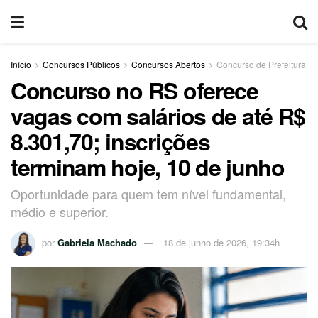
Início
Concursos Públicos
Concursos Abertos
Concurso de Prefeitura
Concurso no RS oferece
vagas com salários de até R$
8.301,70; inscrições
terminam hoje, 10 de junho
Oportunidade para quem tem nível fundamental,
médio e superior.
por
Gabriela Machado
18 de junho de 2026, 19:34h