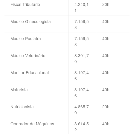
Fiscal Tributário
4.240,1
20h
1
Médico Ginecologista
7.159,5
40h
3
Médico Pediatra
7.159,5
40h
3
Médico Veterinário
8.301,7
40h
0
Monitor Educacional
3.197,4
40h
6
Motorista
3.197,4
40h
6
Nutricionista
4.865,7
20h
0
Operador de Máquinas
3.614,5
40h
2