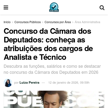
Início
Concursos Públicos
Concursos por Área
Área Administrativa
Concurso da Câmara dos
Deputados: conheça as
atribuições dos cargos de
Analista e Técnico
Descubra as funções, salários e como se destacar
no concurso da Câmara dos Deputados em 2026
por
Luiza Pereira
12 de janeiro de 2026, 09:59h