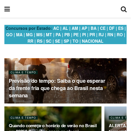
Concursos por Estado:
AC
|
AL
|
AM
|
AP
|
BA
|
CE
|
DF
|
ES
|
GO
|
MA
|
MG
|
MS
|
MT
|
PA
|
PB
|
PE
|
PI
|
PR
|
RJ
|
RN
|
RO
|
RR
|
RS
|
SC
|
SE
|
SP
|
TO
|
NACIONAL
CLIMA E TEMPO
Previsão do tempo: Saiba o que esperar
da frente fria que chega ao Brasil nesta
semana
CLIMA E TEMPO
CLIMA E TE
Quando começa o horário de verão no Brasil
ALERTA nov