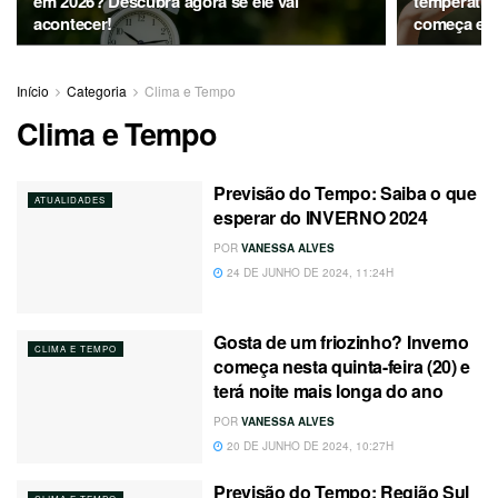
em 2026? Descubra agora se ele vai
temperatur
acontecer!
começa e p
Início
Categoria
Clima e Tempo
Clima e Tempo
Previsão do Tempo: Saiba o que
ATUALIDADES
esperar do INVERNO 2024
POR
VANESSA ALVES
24 DE JUNHO DE 2024, 11:24H
Gosta de um friozinho? Inverno
CLIMA E TEMPO
começa nesta quinta-feira (20) e
terá noite mais longa do ano
POR
VANESSA ALVES
20 DE JUNHO DE 2024, 10:27H
Previsão do Tempo: Região Sul