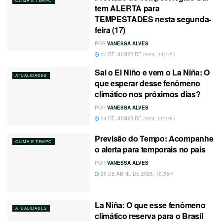
CLIMA E TEMPO
tem ALERTA para
TEMPESTADES nesta segunda-
feira (17)
POR
VANESSA ALVES
17 DE JUNHO DE 2024, 14:42H
Sai o El Niño e vem o La Niña: O
ATUALIDADES
que esperar desse fenômeno
climático nos próximos dias?
POR
VANESSA ALVES
14 DE JUNHO DE 2024, 09:19H
Previsão do Tempo: Acompanhe
CLIMA E TEMPO
o alerta para temporais no país
POR
VANESSA ALVES
20 DE ABRIL DE 2026, 10:55H
La Niña: O que esse fenômeno
ATUALIDADES
climático reserva para o Brasil