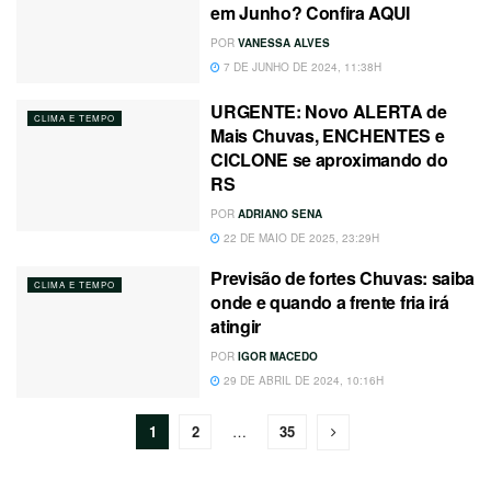
em Junho? Confira AQUI
POR
VANESSA ALVES
7 DE JUNHO DE 2024, 11:38H
URGENTE: Novo ALERTA de
CLIMA E TEMPO
Mais Chuvas, ENCHENTES e
CICLONE se aproximando do
RS
POR
ADRIANO SENA
22 DE MAIO DE 2025, 23:29H
Previsão de fortes Chuvas: saiba
CLIMA E TEMPO
onde e quando a frente fria irá
atingir
POR
IGOR MACEDO
29 DE ABRIL DE 2024, 10:16H
1
2
…
35