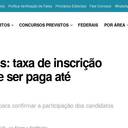
kies
Política Verificação de Fatos
Princípios Editoriais
Fale Conosco
WhatsA
RTOS
CONCURSOS PREVISTOS
FEDERAIS
POR ÁREA
: taxa de inscrição
 ser paga até
ara confirmar a participação dos candidatos
:19h
em
Enem e Vestibular