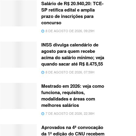
Salário de R$ 20.940,20: TCE-
SP retifica edital e amplia
prazo de inscrições para
concurso
8 DE AGOSTO DE 2026, 09:29H
INSS divulga calendário de
agosto para quem recebe
acima do salário mínimo; veja
quando sacar até R$ 8.475,55
8 DE AGOSTO DE 2026, 07:59H
Mestrado em 2026: veja como
funciona, requisitos,
modalidades e áreas com
melhores salários
7 DE AGOSTO DE 2026, 22:38H
Aprovados na 4ª convocação
da 1ª edição do CNU recebem