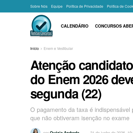
Sobre Nós
Equipe
Política de Privacidade
Política de Coo
CALENDÁRIO
CONCURSOS ABE
Início
Enem e Vestibular
Atenção candidatos
do Enem 2026 deve
segunda (22)
O pagamento da taxa é indispensável p
que não obtiveram isenção no exame
por
Quézia Andrade
21 de junho de 2026, 10